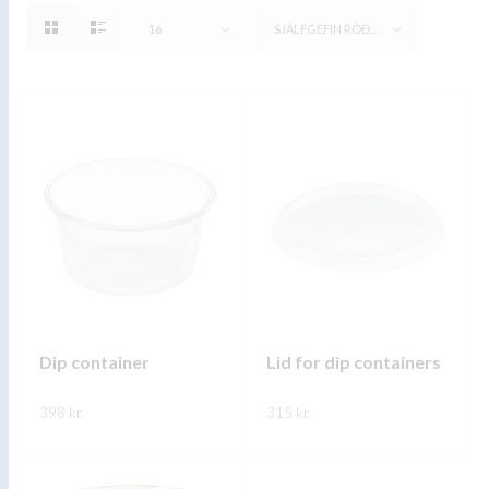
16
SJÁLFGEFIN RÖÐUN
Dip container
Lid for dip containers
398
kr.
315
kr.
This
This
SKOÐA
SKOÐA
product
product