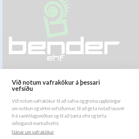
may
be
chosen
on
the
product
page
Við notum vafrakökur á þessari
Barðastaðir 1-5, 112 Reykjavík
vefsíðu
5576070
Við notum vafrakökur til að safna og greina upplýsingar
um notkun og virkni vefsíðunnar, til að geta notað lausnir
frá samfélagsmiðlum og til að bæta efni og birta
viðeigandi markaðsefni.
Nánar um vafrakökur