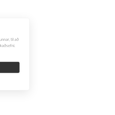
page
page
nnar, til að
rkaðsefni.