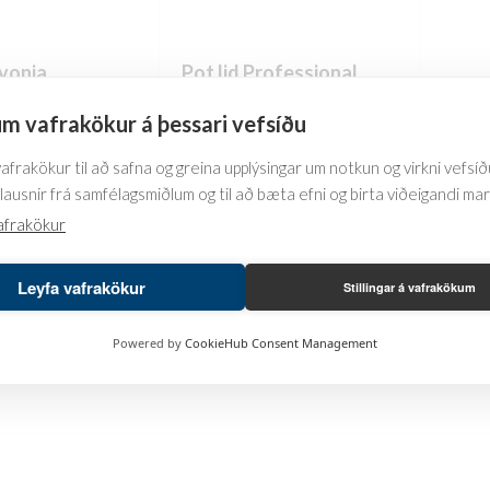
product
page
page
ivonia
Pot lid Professional
Price
Price
m vafrakökur á þessari vefsíðu
–
14.572
kr.
2.647
kr.
–
11.392
kr.
range:
range:
This
This
SKOÐA
10.862 kr.
2.647 kr.
frakökur til að safna og greina upplýsingar um notkun og virkni vefsíðu
product
product
through
through
lausnir frá samfélagsmiðlum og til að bæta efni og birta viðeigandi ma
has
has
14.572 kr.
11.392 kr.
afrakökur
multiple
multiple
variants.
variants.
Leyfa vafrakökur
Stillingar á vafrakökum
The
The
options
options
Powered by
CookieHub Consent Management
may
may
be
be
chosen
chosen
on
on
the
the
product
product