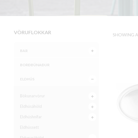
VÖRUFLOKKAR
SHOWING AL
BAR
BORÐBÚNAÐUR
ELDHÚS
Bökunarvörur
Eldhúsáhöld
Eldhúshnífar
Eldhússett
Eldunaráhöld