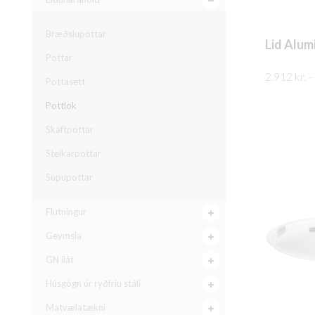
Bræðslupottar
Lid Alum
Pottar
2.912
kr.
–
Pottasett
SKOÐA
Pottlok
Skaftpottar
Steikarpottar
Súpupottar
Flutningur
Geymsla
GN ílát
Húsgögn úr ryðfríu stáli
Matvælatækni