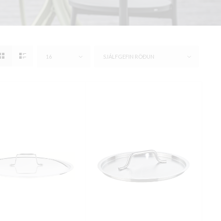
16
SJÁLFGEFIN RÖÐUN