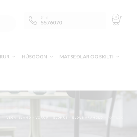
0
Sími
5576070
RUR
HÚSGÖGN
MATSEÐLAR OG SKILTI
VEGA ÍSLAND
>
VÖRUR
>
ELDHÚS
>
ELDUNARÁHÖLD
>
POTTLOK