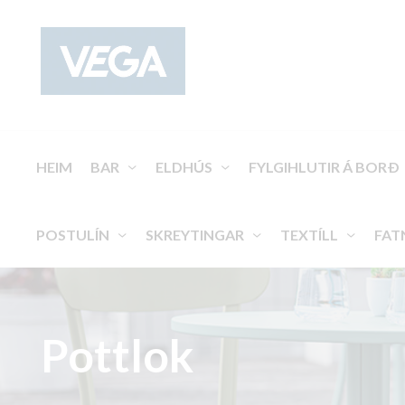
HEIM
BAR
ELDHÚS
FYLGIHLUTIR Á BORÐ
POSTULÍN
SKREYTINGAR
TEXTÍLL
FAT
Pottlok