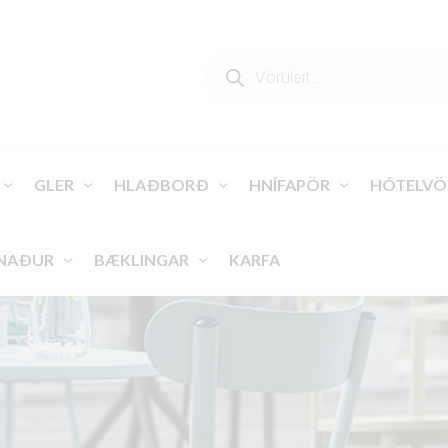
PRODUCTS
SEARCH
GLER
HLAÐBORÐ
HNÍFAPÖR
HÓTELVÖ
NAÐUR
BÆKLINGAR
KARFA