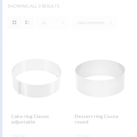
SHOWING ALL 3 RESULTS
16
SJÁLFGEFIN RÖÐUN
Cake ring Classic
Dessert ring Cocoa
adjustable
round
3.442
kr.
2.912
kr.