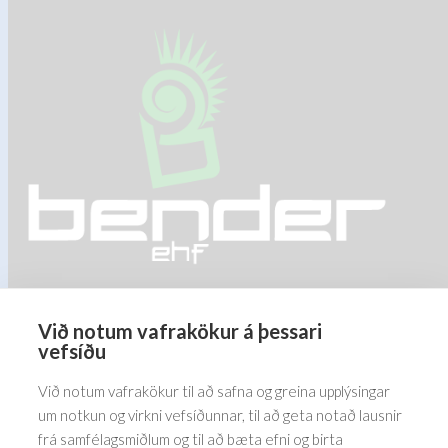
variants.
The
options
may
be
chosen
on
the
product
page
Við notum vafrakökur á þessari
Barðastaðir 1-5, 112 Reykjavík
vefsíðu
5576070
Við notum vafrakökur til að safna og greina upplýsingar
um notkun og virkni vefsíðunnar, til að geta notað lausnir
frá samfélagsmiðlum og til að bæta efni og birta