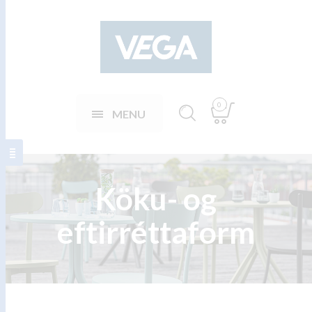
0
MENU
Köku- og
eftirréttaform