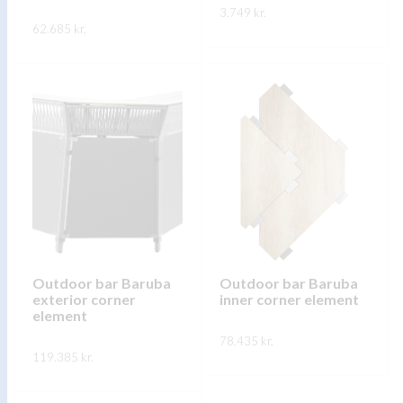
3.749
kr.
62.685
kr.
This
SKOÐA
This
product
SKOÐA
product
has
has
multiple
multiple
variants.
variants.
The
The
options
options
may
may
be
be
chosen
chosen
on
on
Outdoor bar Baruba
Outdoor bar Baruba
the
exterior corner
inner corner element
the
product
element
product
page
78.435
kr.
page
119.385
kr.
This
SKOÐA
This
product
SKOÐA