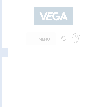
0
MENU
Utandyra -
fylgihlutir