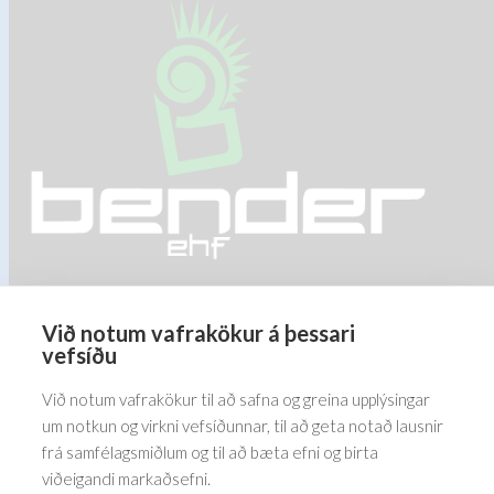
The
options
may
be
chosen
on
the
product
page
Við notum vafrakökur á þessari
Barðastaðir 1-5, 112 Reykjavík
vefsíðu
5576070
Við notum vafrakökur til að safna og greina upplýsingar
um notkun og virkni vefsíðunnar, til að geta notað lausnir
frá samfélagsmiðlum og til að bæta efni og birta
viðeigandi markaðsefni.