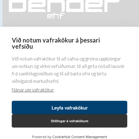
product
page
Við notum vafrakökur á þessari
Barðastaðir 1-5, 112 Reykjavík
vefsíðu
5576070
Við notum vafrakökur til að safna og greina upplýsingar
um notkun og virkni vefsíðunnar, til að geta notað lausnir
frá samfélagsmiðlum og til að bæta efni og birta
viðeigandi markaðsefni.
Nánar um vafrakökur
Leyfa vafrakökur
Höfundaréttur© 2026 Bender ehf. LUSINI International GmbH.
LB vefumsjón hjá
Leikbreytir ehf.
Stillingar á vafrakökum
IS
Powered by
CookieHub Consent Management