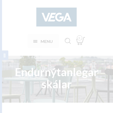
0
MENU
Endurnýtanlegar
skálar