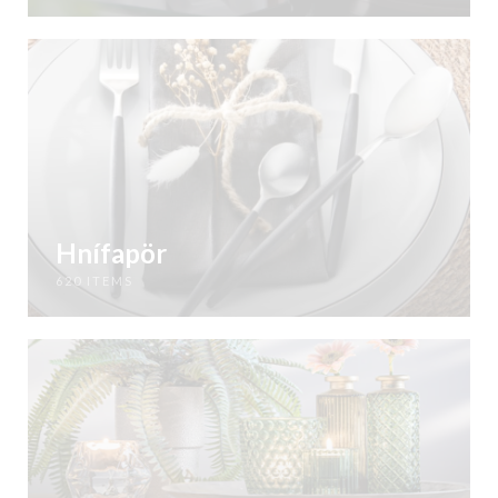
Hnífapör
620 ITEMS