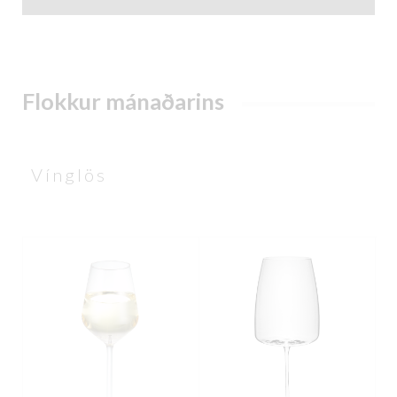
Flokkur mánaðarins
Vínglös