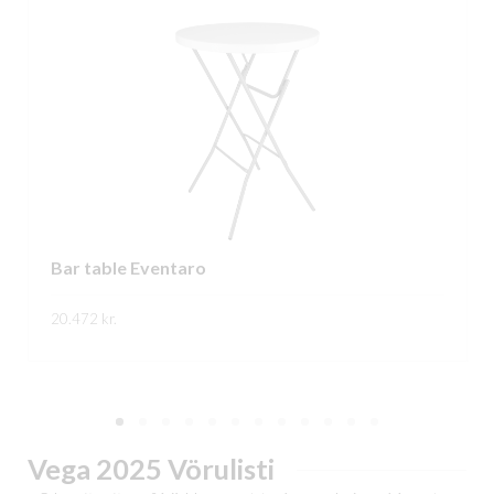
Bar table Eventaro
20.472
kr.
This
SKOÐA
product
has
multiple
Vega 2025 Vörulisti
variants.
The