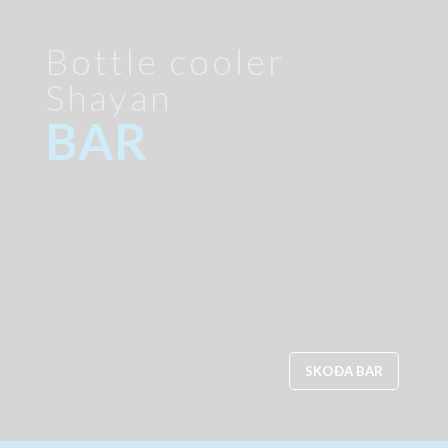
the
product
product
page
Bottle cooler
page
Shayan
BAR
SKOÐA BAR