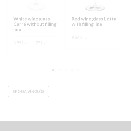
White wine glass
Red wine glass Lotta
Carré without filling
with filling line
line
9.365
kr.
Price
3.959
kr.
–
4.277
kr.
range:
This
SKOÐA
3.959 kr.
This
through
product
SKOÐA
4.277 kr.
product
has
has
multiple
multiple
variants.
variants.
The
The
options
SKOÐA VÍNGLÖS
options
may
may
be
be
chosen
chosen
on
on
the