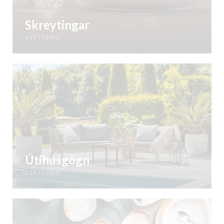
Skreytingar
437 ITEMS
Útihúsgögn
259 ITEMS