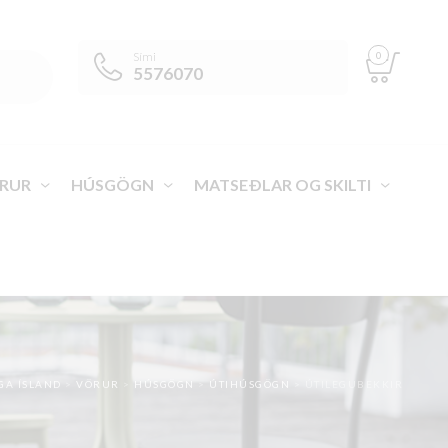
0
Sími
5576070
RUR
HÚSGÖGN
MATSEÐLAR OG SKILTI
GA ÍSLAND
>
VÖRUR
>
HÚSGÖGN
>
ÚTIHÚSGÖGN
>
ÚTILEGUBEKKIR