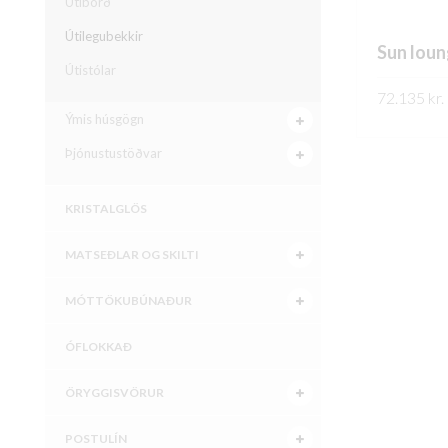
Útiborð
Útilegubekkir
Sun loun
Útistólar
72.135
kr.
Ýmis húsgögn
SKOÐA
Þjónustustöðvar
KRISTALGLÖS
MATSEÐLAR OG SKILTI
MÓTTÖKUBÚNAÐUR
ÓFLOKKAÐ
ÖRYGGISVÖRUR
POSTULÍN