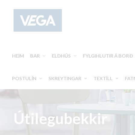
HEIM
BAR
ELDHÚS
FYLGIHLUTIR Á BORÐ
POSTULÍN
SKREYTINGAR
TEXTÍLL
FAT
Útilegubekkir