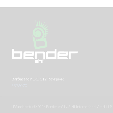
Barðastaðir 1-5, 112 Reykjavík
5576070
Höfundaréttur© 2026 Bender ehf. LUSINI International GmbH. LB