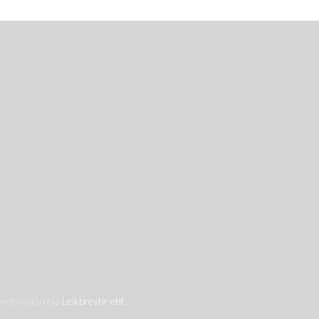
 vefumsjón hjá
Leikbreytir ehf.