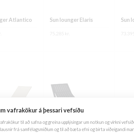
page
page
ger Atlantico
Sun lounger Elaris
Sun l
.
75.285
kr.
73.39
This
This
SKOÐA
SKO
product
product
has
has
multiple
multiple
variants.
variants.
The
The
options
options
may
may
be
be
m vafrakökur á þessari vefsíðu
chosen
chosen
on
on
frakökur til að safna og greina upplýsingar um notkun og virkni vefsíðu
the
the
lausnir frá samfélagsmiðlum og til að bæta efni og birta viðeigandi ma
product
product