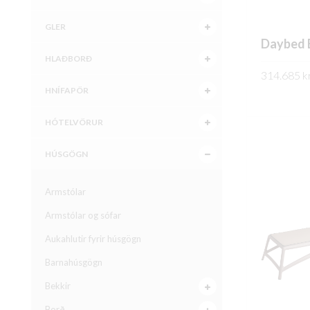
GLER
Daybed 
HLAÐBORÐ
314.685
kr
HNÍFAPÖR
SKOÐA
HÓTELVÖRUR
HÚSGÖGN
Armstólar
Armstólar og sófar
Aukahlutir fyrir húsgögn
Barnahúsgögn
Bekkir
Borð