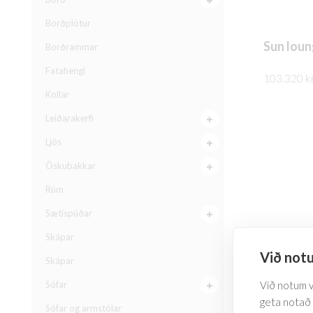
Borðplötur
Sun loun
Borðrammar
Fatahengi
103.320
kr
Kollar
SKOÐA
Leiðarakerfi
Ljós
Öskubakkar
Rúm
Sætispúðar
Skápar
Við notu
Skápar
Sófar
Við notum va
geta notað 
Sófar og armstólar