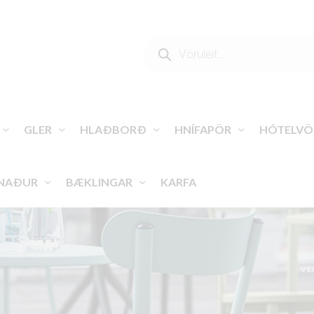
PRODUCTS
SEARCH
GLER
HLAÐBORÐ
HNÍFAPÖR
HÓTELVÖ
NAÐUR
BÆKLINGAR
KARFA
VE