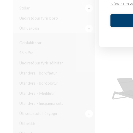
Nánar um v
Stólar
Undirstöður fyrir borð
Sun loun
Útihúsgögn
220.185
kr
Geislahitarar
SKOÐA
Sólhlífar
Undirstöður fyrir sólhlífar
Utandyra - borðfætur
Utandyra - borðplötur
Utandyra - fylgihlutir
Utandyra - húsgagna sett
Úti setustofu húsgögn
Útibekkir