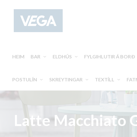
HEIM
BAR
ELDHÚS
FYLGIHLUTIR Á BORÐ
POSTULÍN
SKREYTINGAR
TEXTÍLL
FAT
Latte Macchiato 