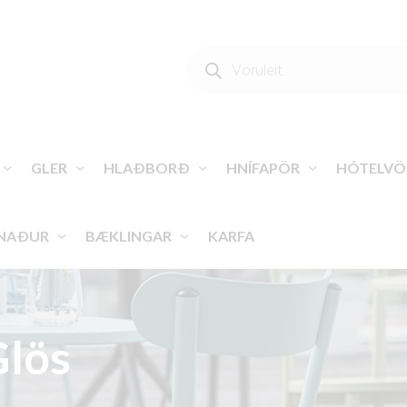
PRODUCTS
SEARCH
GLER
HLAÐBORÐ
HNÍFAPÖR
HÓTELVÖ
NAÐUR
BÆKLINGAR
KARFA
Glös