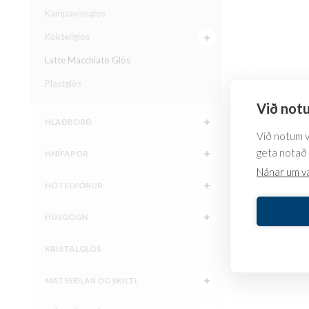
Kampavínsglös
Kokteilglös
Latte Macchiato Glös
Plastglös
Við notu
HLAÐBORÐ
Við notum va
geta notað 
HNÍFAPÖR
Nánar um v
HÓTELVÖRUR
HÚSGÖGN
KRISTALGLÖS
MATSEÐLAR OG SKILTI