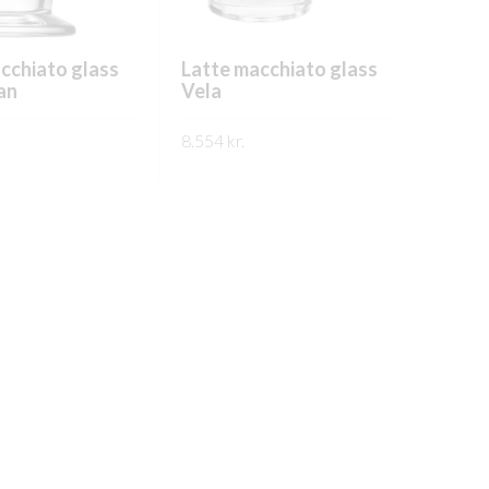
cchiato glass
Latte macchiato glass
an
Vela
8.554
kr.
PPLÝSINGAR
FREKARI UPPLÝSINGAR