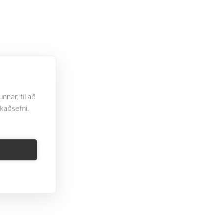
nnar, til að
rkaðsefni.