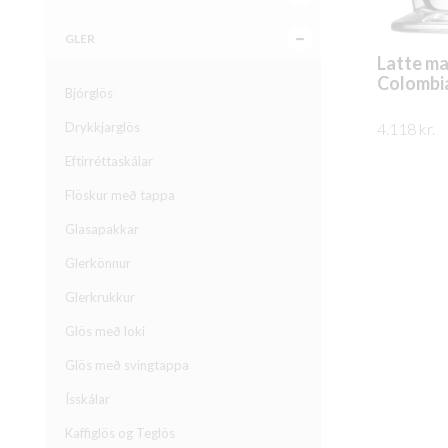
GLER
Latte ma
Colombi
Bjórglös
Drykkjarglös
4.118
kr.
Eftirréttaskálar
FREKARI U
Flöskur með tappa
Glasapakkar
Glerkönnur
Glerkrukkur
Glös með loki
Glös með svingtappa
Ísskálar
Kaffiglös og Teglös