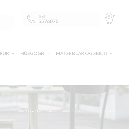
0
Sími
5576070
RUR
HÚSGÖGN
MATSEÐLAR OG SKILTI
VEGA ÍSLAND
>
VÖRUR
>
GLER
>
LATTE MACCHIATO GLÖS