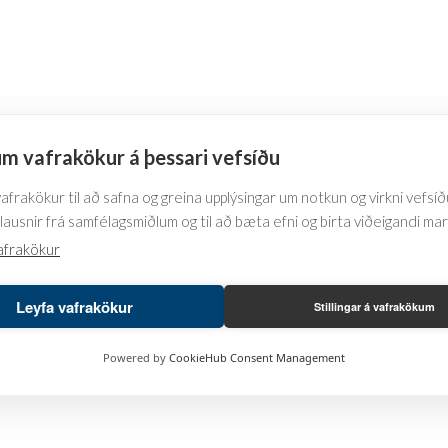
m vafrakökur á þessari vefsíðu
frakökur til að safna og greina upplýsingar um notkun og virkni vefsíðu
lausnir frá samfélagsmiðlum og til að bæta efni og birta viðeigandi ma
afrakökur
Leyfa vafrakökur
Stillingar á vafrakökum
Powered by
CookieHub Consent Management