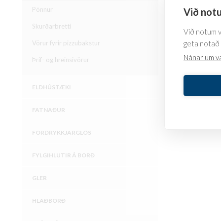
Pönnur
Við notu
Skurðarbretti
Við notum va
geta notað 
Vörur fyrir pizzubakstur
Nánar um v
Þrif- og hreinsivörur
ELDHÚSTÆKI
FATNAÐUR
FORDRYKKJARGLÖS
FYLGIHLUTIR Á BORÐ
GLER
HLAÐBORÐ