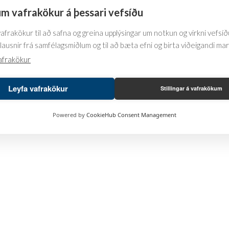
m vafrakökur á þessari vefsíðu
frakökur til að safna og greina upplýsingar um notkun og virkni vefsíðu
lausnir frá samfélagsmiðlum og til að bæta efni og birta viðeigandi ma
afrakökur
Leyfa vafrakökur
Stillingar á vafrakökum
Powered by
CookieHub Consent Management