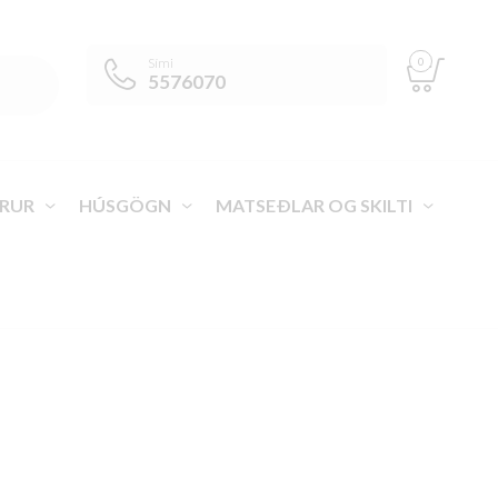
0
Sími
5576070
RUR
HÚSGÖGN
MATSEÐLAR OG SKILTI
>
VÖRUR
>
ELDHÚS
>
MATVÆLATÆKNI
>
HALDA HITA
>
HITASKÁPAR