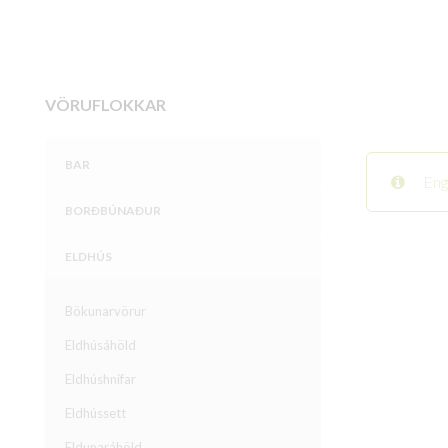
VÖRUFLOKKAR
BAR
Eng
BORÐBÚNAÐUR
ELDHÚS
Bökunarvörur
Eldhúsáhöld
Eldhúshnífar
Eldhússett
Eldunaráhöld