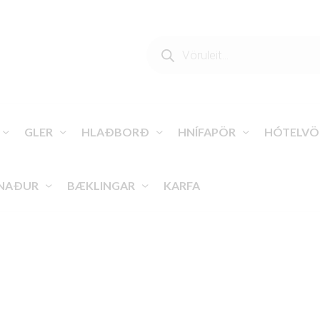
PRODUCTS
SEARCH
GLER
HLAÐBORÐ
HNÍFAPÖR
HÓTELVÖ
NAÐUR
BÆKLINGAR
KARFA
VEGA ÍSLAND