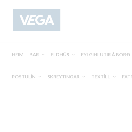
HEIM
BAR
ELDHÚS
FYLGIHLUTIR Á BORÐ
POSTULÍN
SKREYTINGAR
TEXTÍLL
FAT
Hitaskápar