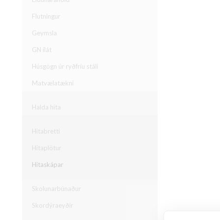
Flutningur
Geymsla
GN ílát
Húsgögn úr ryðfríu stáli
Matvælatækni
Halda hita
Hitabretti
Hitaplötur
Hitaskápar
Skolunarbúnaður
Skordýraeyðir