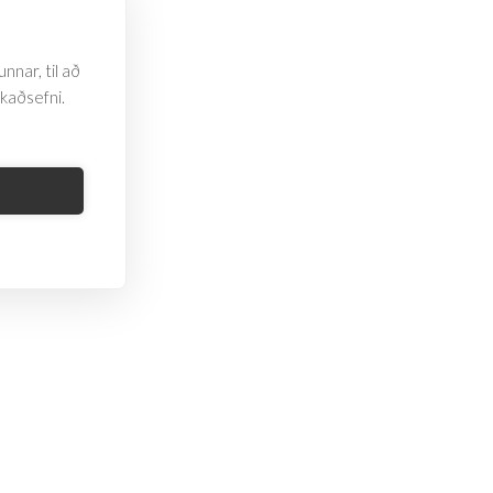
nnar, til að
rkaðsefni.