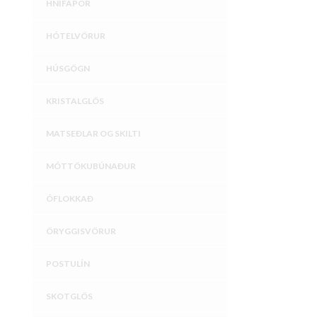
HNÍFAPÖR
HÓTELVÖRUR
HÚSGÖGN
KRISTALGLÖS
MATSEÐLAR OG SKILTI
MÓTTÖKUBÚNAÐUR
ÓFLOKKAÐ
ÖRYGGISVÖRUR
POSTULÍN
SKOTGLÖS