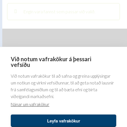
Engin vara fannst sem passar við valið.
Við notum vafrakökur á þessari
Barðastaðir 1-5, 112 Reykjavík
vefsíðu
5576070
Við notum vafrakökur til að safna og greina upplýsingar
um notkun og virkni vefsíðunnar, til að geta notað lausnir
frá samfélagsmiðlum og til að bæta efni og birta
viðeigandi markaðsefni.
Nánar um vafrakökur
Leyfa vafrakökur
Höfundaréttur© 2026 Bender ehf. LUSINI International GmbH.