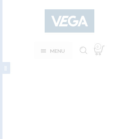
0
MENU
Baðherbergissett