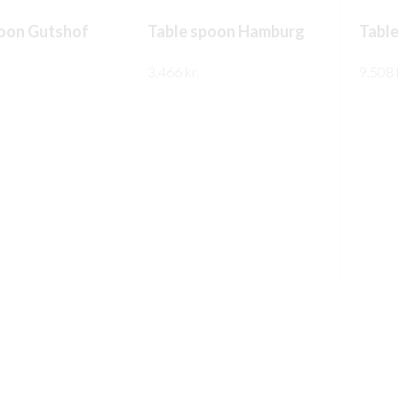
poon Gutshof
Table spoon Hamburg
Tabl
3.466
kr.
9.508
PPLÝSINGAR
FREKARI UPPLÝSINGAR
FREK