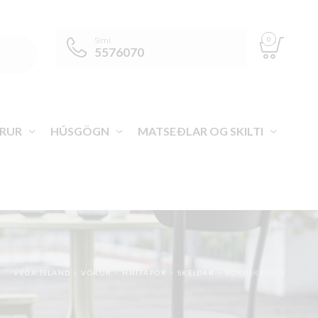
0
Sími
5576070
RUR
HÚSGÖGN
MATSEÐLAR OG SKILTI
VEGA ÍSLAND
>
VÖRUR
>
HNÍFAPÖR
>
SKEIÐAR
>
BORÐSKEIÐAR