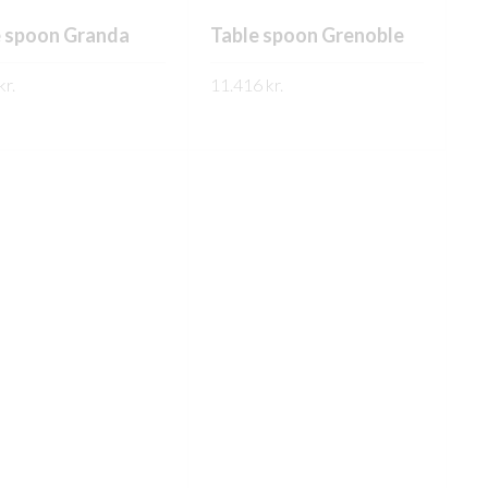
e spoon Granda
Table spoon Grenoble
kr.
11.416
kr.
ARI UPPLÝSINGAR
FREKARI UPPLÝSINGAR