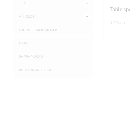
TEXTÍLL
Table sp
VÍNGLÖS
3.784
kr.
DJÚPSTEIKINGARTÆKI
FREKARI U
GRILL
PAPPAPOKAR
ÞRÍHYRNDIR POKAR