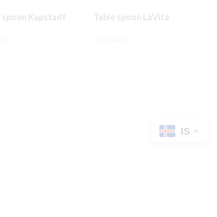
e spoon Kapstadt
Table spoon LaVita
kr.
16.504
kr.
ARI UPPLÝSINGAR
FREKARI UPPLÝSINGAR
IS