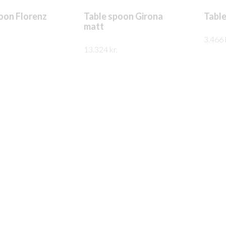
oon Florenz
Table spoon Girona
Tabl
matt
3.466
13.324
kr.
PPLÝSINGAR
FREK
FREKARI UPPLÝSINGAR