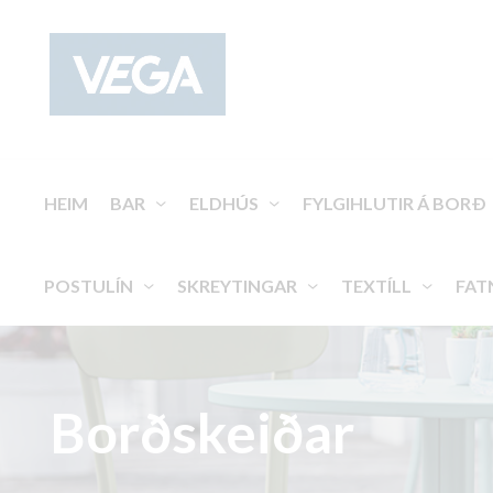
HEIM
BAR
ELDHÚS
FYLGIHLUTIR Á BORÐ
POSTULÍN
SKREYTINGAR
TEXTÍLL
FAT
Borðskeiðar