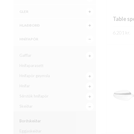
GLER
Table s
HLAÐBORÐ
6.201
kr.
HNÍFAPÖR
FREKARI U
Gafflar
Hnífaparasett
Hnífapör geymsla
Hnífar
Sérstök hnífapör
Skeiðar
Borðskeiðar
Eggjaskeiðar