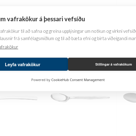
oon Brilio
Table spoon Charisma
Tabl
m vafrakökur á þessari vefsíðu
Chip
16.186
kr.
frakökur til að safna og greina upplýsingar um notkun og virkni vefsíðu
6.646
lausnir frá samfélagsmiðlum og til að bæta efni og birta viðeigandi ma
PPLÝSINGAR
FREKARI UPPLÝSINGAR
FREK
afrakökur
Leyfa vafrakökur
Stillingar á vafrakökum
Powered by
CookieHub Consent Management