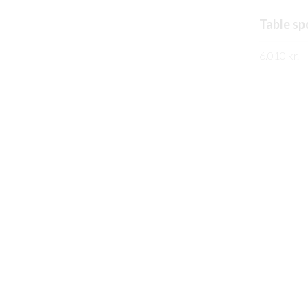
Table s
6.010
kr.
FREKARI U