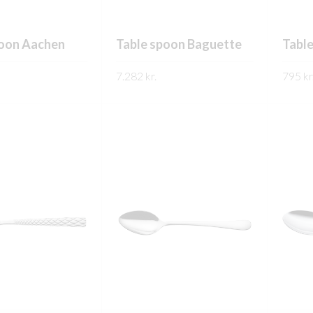
poon Aachen
Table spoon Baguette
Table
7.282
kr.
795
kr
PPLÝSINGAR
FREKARI UPPLÝSINGAR
FREK