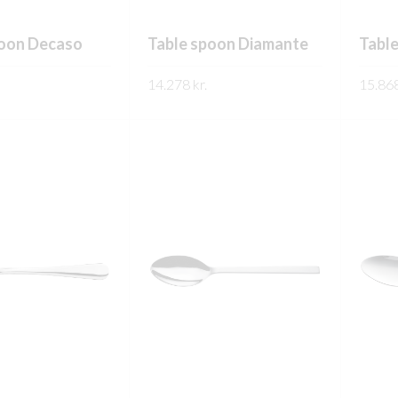
poon Decaso
Table spoon Diamante
Tabl
14.278
kr.
15.86
PPLÝSINGAR
FREKARI UPPLÝSINGAR
FREK