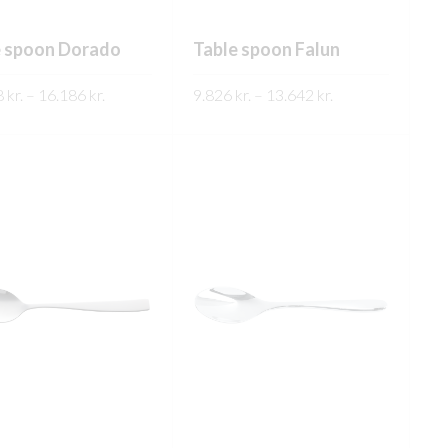
e spoon Dorado
Table spoon Falun
Price
Price
8
kr.
–
16.186
kr.
9.826
kr.
–
13.642
kr.
range:
range:
ARI UPPLÝSINGAR
FREKARI UPPLÝSINGAR
15.868 kr.
9.826 kr.
through
through
16.186 kr.
13.642 kr.