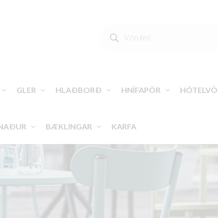
PRODUCTS
SEARCH
GLER
HLAÐBORÐ
HNÍFAPÖR
HÓTELVÖ
NAÐUR
BÆKLINGAR
KARFA