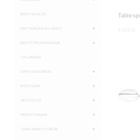
KRISTALGLÖS
Table s
MATSEÐLAR OG SKILTI
4.102
kr.
FREKARI U
MÓTTÖKUBÚNAÐUR
ÓFLOKKAÐ
ÖRYGGISVÖRUR
POSTULÍN
SKOTGLÖS
SKREYTINGAR
TAKE-AWAY VÖRUR