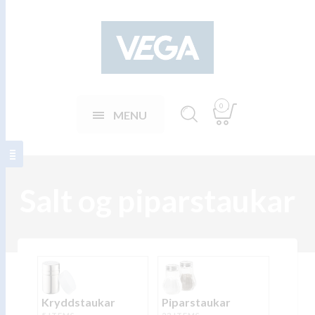
0
MENU
Salt og piparstaukar
Kryddstaukar
Piparstaukar