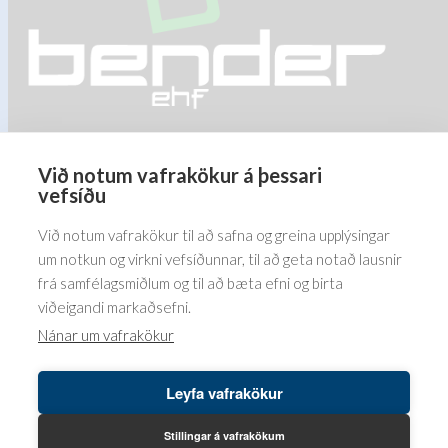
Við notum vafrakökur á þessari
Barðastaðir 1-5, 112 Reykjavík
vefsíðu
5576070
Við notum vafrakökur til að safna og greina upplýsingar
um notkun og virkni vefsíðunnar, til að geta notað lausnir
frá samfélagsmiðlum og til að bæta efni og birta
viðeigandi markaðsefni.
Nánar um vafrakökur
Leyfa vafrakökur
Höfundaréttur© 2026 Bender ehf. LUSINI International GmbH.
LB vefumsjón hjá
Leikbreytir ehf.
Stillingar á vafrakökum