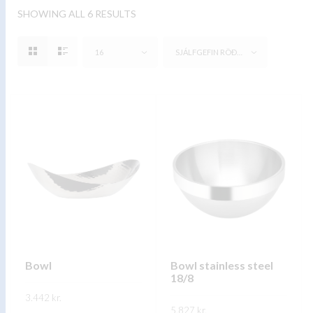
SHOWING ALL 6 RESULTS
16
SJÁLFGEFIN RÖÐUN
Bowl
Bowl stainless steel
18/8
3.442
kr.
5.827
kr.