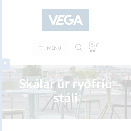
0
MENU
Skálar úr ryðfríu
stáli