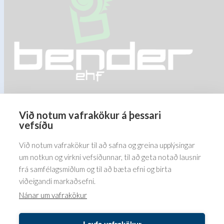
be
chosen
chosen
on
on
the
the
product
product
page
page
Við notum vafrakökur á þessari
Barðastaðir 1-5, 112 Reykjavík
vefsíðu
5576070
Við notum vafrakökur til að safna og greina upplýsingar
um notkun og virkni vefsíðunnar, til að geta notað lausnir
frá samfélagsmiðlum og til að bæta efni og birta
viðeigandi markaðsefni.
Nánar um vafrakökur
Leyfa vafrakökur