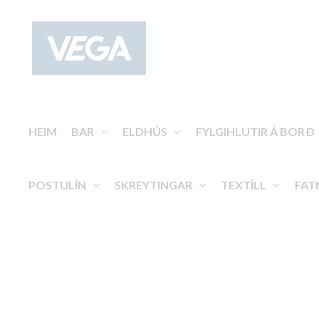
HEIM
BAR
ELDHÚS
FYLGIHLUTIR Á BORÐ
POSTULÍN
SKREYTINGAR
TEXTÍLL
FAT
Einnota hanskar