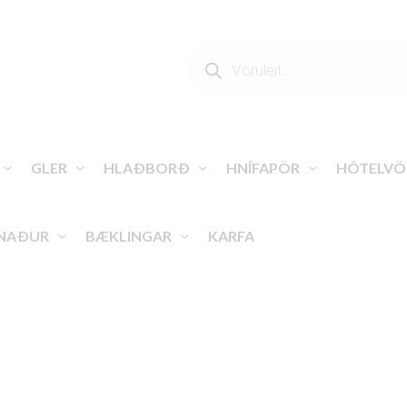
PRODUCTS
SEARCH
GLER
HLAÐBORÐ
HNÍFAPÖR
HÓTELVÖ
NAÐUR
BÆKLINGAR
KARFA