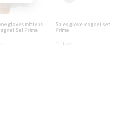
ne gloves mittens
Sales glove magnet set
agnet Set Prime
Prime
kr.
12.452
kr.
ARI UPPLÝSINGAR
FREKARI UPPLÝSINGAR