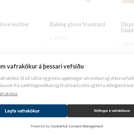
love leather
Baking glove Standard
Dispo
Diabl
2.117
kr.
2.382
PPLÝSINGAR
FREKARI UPPLÝSINGAR
FREK
m vafrakökur á þessari vefsíðu
frakökur til að safna og greina upplýsingar um notkun og virkni vefsíðu
lausnir frá samfélagsmiðlum og til að bæta efni og birta viðeigandi ma
afrakökur
Leyfa vafrakökur
Stillingar á vafrakökum
Powered by
CookieHub Consent Management