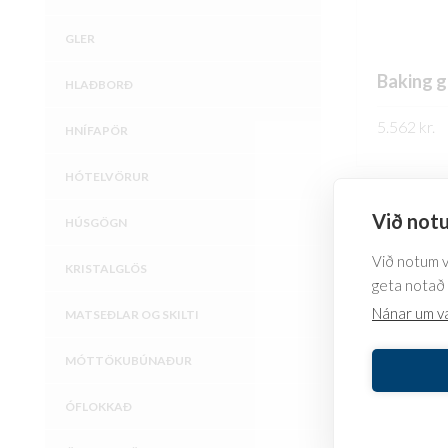
GLER
Baking g
HLAÐBORÐ
5.562
kr.
HNÍFAPÖR
FREKARI U
HÓTELVÖRUR
Við notu
HÚSGÖGN
Við notum va
KRISTALGLÖS
geta notað 
Nánar um v
MATSEÐLAR OG SKILTI
MÓTTÖKUBÚNAÐUR
ÓFLOKKAÐ