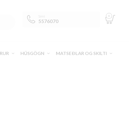
0
Sími
5576070
RUR
HÚSGÖGN
MATSEÐLAR OG SKILTI
VEGA ÍSLAND
>
VÖRUR
>
ÖRYGGISVÖRUR
>
EINNOTA HANSKAR