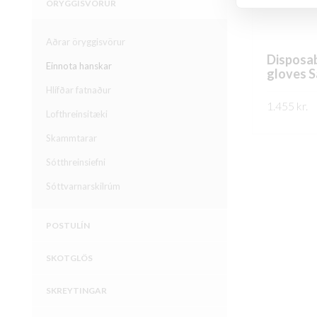
ÖRYGGISVÖRUR
Aðrar öryggisvörur
Disposabl
Einnota hanskar
gloves S
Hlífðar fatnaður
1.455
kr.
Lofthreinsitæki
FREKARI U
Skammtarar
Sótthreinsiefni
Sóttvarnarskilrúm
POSTULÍN
SKOTGLÖS
SKREYTINGAR