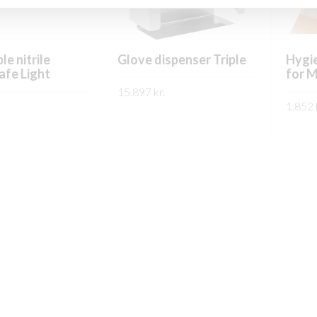
e nitrile
Glove dispenser Triple
Hygie
afe Light
for M
15.897
kr.
1.852
FREKARI UPPLÝSINGAR
PPLÝSINGAR
FREK