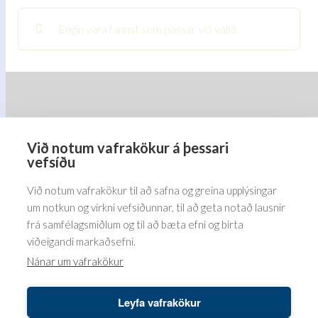
Engin vara fannst sem passar við valið.
Við notum vafrakökur á þessari
Barðastaðir 1-5, 112 Reykjavík
vefsíðu
5576070
Við notum vafrakökur til að safna og greina upplýsingar
um notkun og virkni vefsíðunnar, til að geta notað lausnir
frá samfélagsmiðlum og til að bæta efni og birta
viðeigandi markaðsefni.
Nánar um vafrakökur
Leyfa vafrakökur
Höfundaréttur© 2026 Bender ehf. LUSINI International GmbH.