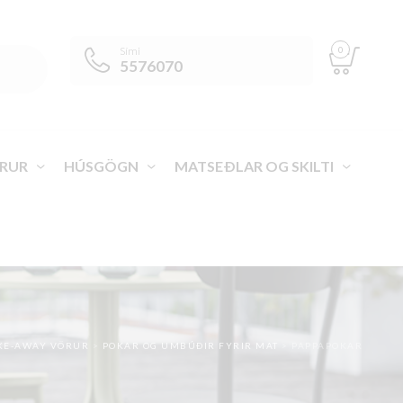
0
Sími
5576070
RUR
HÚSGÖGN
MATSEÐLAR OG SKILTI
KE-AWAY VÖRUR
>
POKAR OG UMBÚÐIR FYRIR MAT
>
PAPPAPOKAR