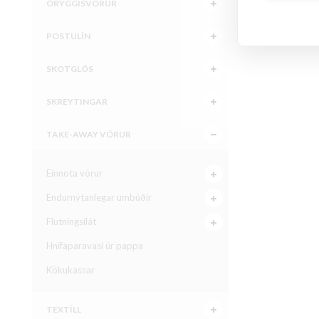
ÖRYGGISVÖRUR
POSTULÍN
SKOTGLÖS
SKREYTINGAR
TAKE-AWAY VÖRUR
Einnota vörur
Endurnýtanlegar umbúðir
Flutningsílát
Hnífaparavasi úr pappa
Kökukassar
TEXTÍLL