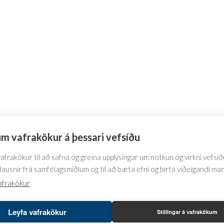
m vafrakökur á þessari vefsíðu
frakökur til að safna og greina upplýsingar um notkun og virkni vefsíðu
lausnir frá samfélagsmiðlum og til að bæta efni og birta viðeigandi ma
afrakökur
Leyfa vafrakökur
Stillingar á vafrakökum