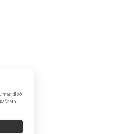
nnar, til að
rkaðsefni.