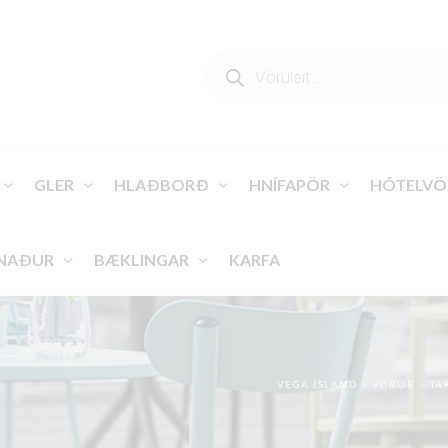
PRODUCTS
SEARCH
GLER
HLAÐBORÐ
HNÍFAPÖR
HÓTELVÖ
NAÐUR
BÆKLINGAR
KARFA
VEGA ÍSLAND
>
VÖRUR
>
TA