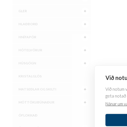
GLER
HLAÐBORÐ
HNÍFAPÖR
HÓTELVÖRUR
HÚSGÖGN
KRISTALGLÖS
Við notu
Við notum va
MATSEÐLAR OG SKILTI
geta notað 
MÓTTÖKUBÚNAÐUR
Nánar um v
ÓFLOKKAÐ