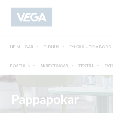
HEIM
BAR
ELDHÚS
FYLGIHLUTIR Á BORÐ
POSTULÍN
SKREYTINGAR
TEXTÍLL
FAT
Pappapokar