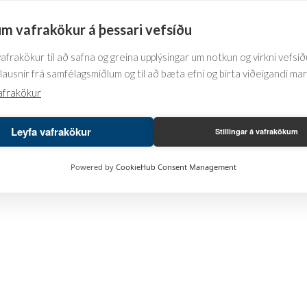
product
product
page
page
m vafrakökur á þessari vefsíðu
knife POM
frakökur til að safna og greina upplýsingar um notkun og virkni vefsíðu
lausnir frá samfélagsmiðlum og til að bæta efni og birta viðeigandi ma
afrakökur
This
product
Leyfa vafrakökur
has
Stillingar á vafrakökum
multiple
variants.
Powered by
CookieHub Consent Management
The
options
may
be
chosen
on
the
product