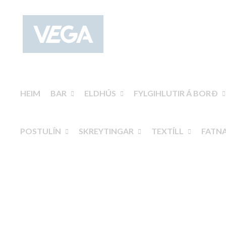
HEIM
BAR
ELDHÚS
FYLGIHLUTIR Á BORÐ
POSTULÍN
SKREYTINGAR
TEXTÍLL
FATN
Alhliðahnífar