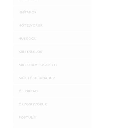
HNÍFAPÖR
HÓTELVÖRUR
HÚSGÖGN
KRISTALGLÖS
MATSEÐLAR OG SKILTI
MÓTTÖKUBÚNAÐUR
ÓFLOKKAÐ
ÖRYGGISVÖRUR
POSTULÍN