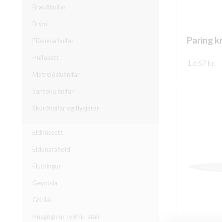
Brauðhnífar
Brýni
Paring k
Flökunarhnífar
Hnífasett
1.667
kr.
Matreiðsluhnífar
SKOÐA
Santoku hnífar
Skurðhnífar og flysjarar
Eldhússett
Eldunaráhöld
Flutningur
Geymsla
GN ílát
Húsgögn úr ryðfríu stáli