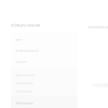
VÖRUFLOKKAR
SHOWING AL
BAR
BORÐBÚNAÐUR
ELDHÚS
Bökunarvörur
Eldhúsáhöld
Eldhúshnífar
Alhliðahnífar