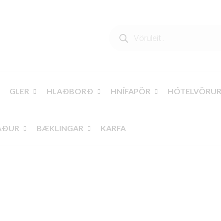
PRODUCTS
SEARCH
GLER
HLAÐBORÐ
HNÍFAPÖR
HÓTELVÖRU
AÐUR
BÆKLINGAR
KARFA
VE