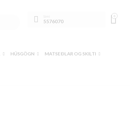
0
Sími
5576070
R
HÚSGÖGN
MATSEÐLAR OG SKILTI
GA ÍSLAND
>
VÖRUR
>
ELDHÚS
>
ELDHÚSHNÍFAR
>
ALHLIÐAHNÍFAR