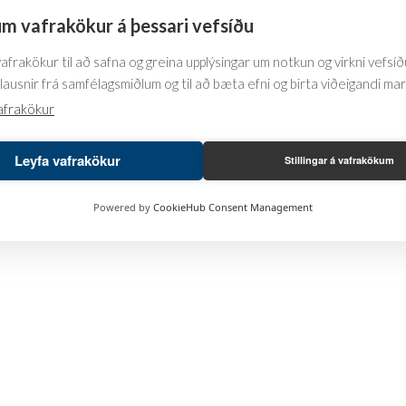
product
product
m vafrakökur á þessari vefsíðu
page
page
 ELEMENT
Lantern Eno
Lante
frakökur til að safna og greina upplýsingar um notkun og virkni vefsíðu
lausnir frá samfélagsmiðlum og til að bæta efni og birta viðeigandi ma
6.355
kr.
2.382
afrakökur
This
This
SKOÐA
SKO
product
product
Leyfa vafrakökur
Stillingar á vafrakökum
has
has
multiple
multiple
Powered by
CookieHub Consent Management
variants.
variants.
The
The
options
options
may
may
be
be
chosen
chosen
on
on
the
the
product
product