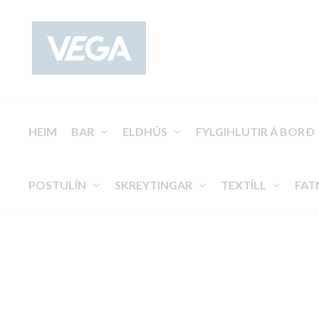
HEIM
BAR
ELDHÚS
FYLGIHLUTIR Á BORÐ
POSTULÍN
SKREYTINGAR
TEXTÍLL
FAT
Vindljós