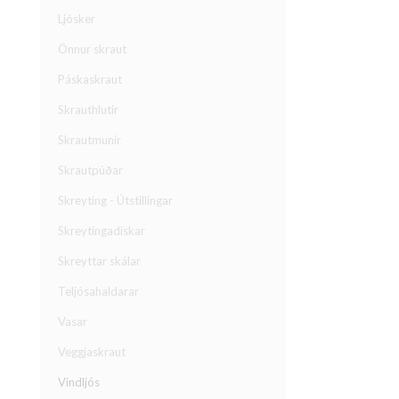
Ljósker
Önnur skraut
Páskaskraut
Skrauthlutir
Skrautmunir
Skrautpúðar
Skreyting - Útstillingar
Skreytingadiskar
Skreyttar skálar
Teljósahaldarar
Vasar
Veggjaskraut
Vindljós