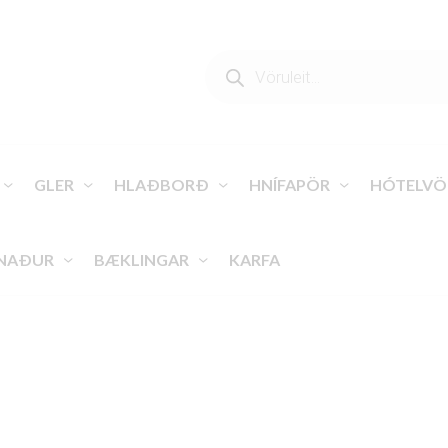
PRODUCTS
SEARCH
GLER
HLAÐBORÐ
HNÍFAPÖR
HÓTELVÖ
NAÐUR
BÆKLINGAR
KARFA