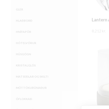
GLER
Lantern
HLAÐBORÐ
8.212
kr.
HNÍFAPÖR
SKOÐA
HÓTELVÖRUR
HÚSGÖGN
KRISTALGLÖS
MATSEÐLAR OG SKILTI
MÓTTÖKUBÚNAÐUR
ÓFLOKKAÐ