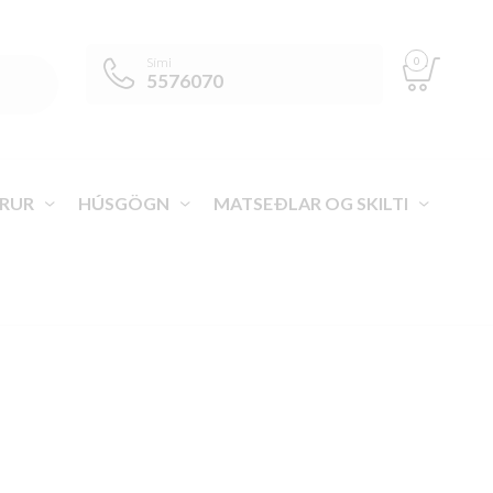
0
Sími
5576070
RUR
HÚSGÖGN
MATSEÐLAR OG SKILTI
VEGA ÍSLAND
>
VÖRUR
>
SKREYTINGAR
>
VINDLJÓS