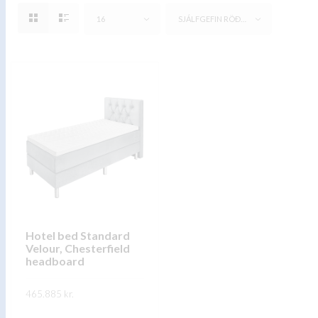
16
SJÁLFGEFIN RÖÐUN
Hotel bed Standard
Velour, Chesterfield
headboard
465.885
kr.
This