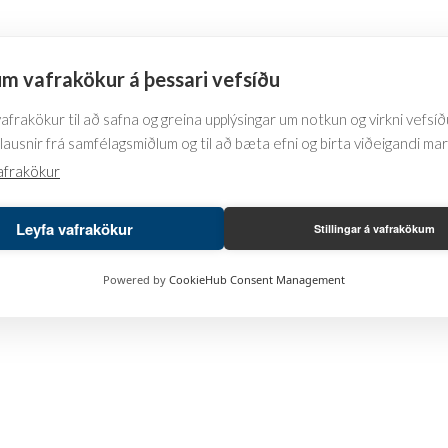
m vafrakökur á þessari vefsíðu
frakökur til að safna og greina upplýsingar um notkun og virkni vefsíðu
lausnir frá samfélagsmiðlum og til að bæta efni og birta viðeigandi ma
afrakökur
Leyfa vafrakökur
Stillingar á vafrakökum
Powered by
CookieHub Consent Management