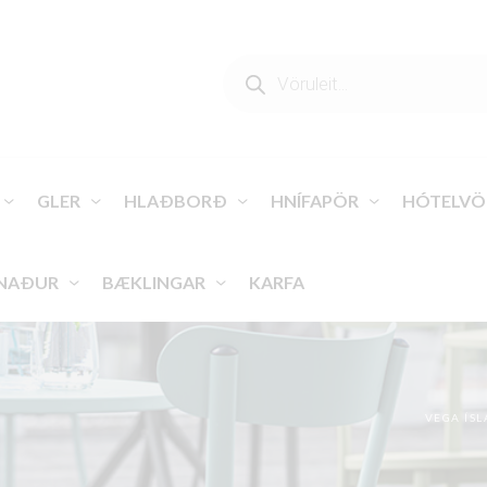
PRODUCTS
SEARCH
GLER
HLAÐBORÐ
HNÍFAPÖR
HÓTELVÖ
NAÐUR
BÆKLINGAR
KARFA
VEGA ÍS