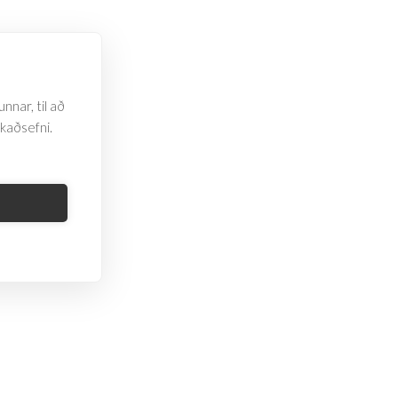
nnar, til að
rkaðsefni.