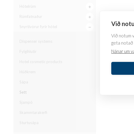
Hótelrúm
Rúmfatnaður
Við notu
Snyrtivörur fyrir hótel
Við notum va
Dispenser systems
geta notað 
Nánar um v
Fylgihlutir
Hotel cosmetic products
Húðkrem
Sápa
Sett
Sjampó
Skammtarakerfi
Sturtusápa