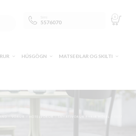
0
Sími
5576070
RUR
HÚSGÖGN
MATSEÐLAR OG SKILTI
LAND
>
VÖRUR
>
HÓTELVÖRUR
>
SNYRTIVÖRUR FYRIR HÓTEL
>
SETT