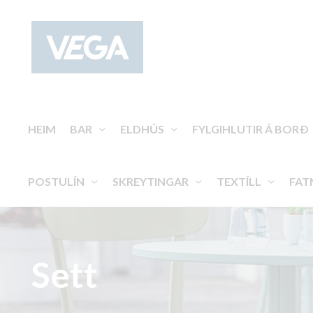
HEIM
BAR
ELDHÚS
FYLGIHLUTIR Á BORÐ
POSTULÍN
SKREYTINGAR
TEXTÍLL
FAT
Sett