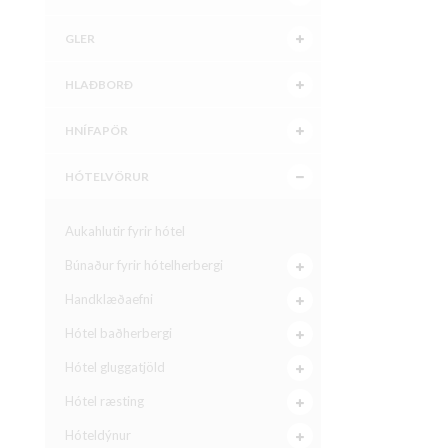
GLER
HLAÐBORÐ
HNÍFAPÖR
HÓTELVÖRUR
Aukahlutir fyrir hótel
Búnaður fyrir hótelherbergi
Handklæðaefni
Hótel baðherbergi
Hótel gluggatjöld
Hótel ræsting
Hóteldýnur