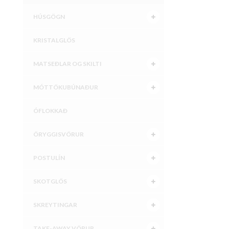
HÚSGÖGN
KRISTALGLÖS
MATSEÐLAR OG SKILTI
MÓTTÖKUBÚNAÐUR
ÓFLOKKAÐ
ÖRYGGISVÖRUR
POSTULÍN
SKOTGLÖS
SKREYTINGAR
TAKE-AWAY VÖRUR