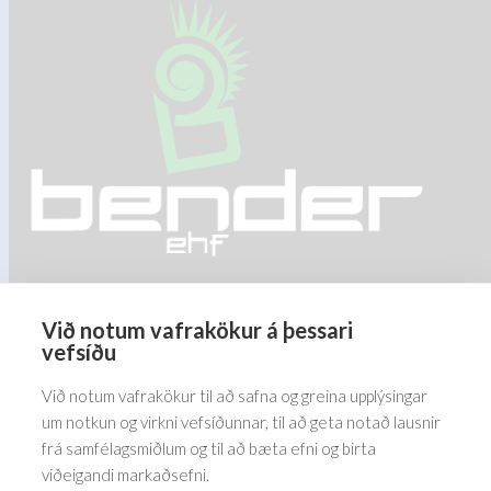
The
options
may
be
chosen
on
the
product
page
Við notum vafrakökur á þessari
Barðastaðir 1-5, 112 Reykjavík
vefsíðu
5576070
Við notum vafrakökur til að safna og greina upplýsingar
um notkun og virkni vefsíðunnar, til að geta notað lausnir
frá samfélagsmiðlum og til að bæta efni og birta
viðeigandi markaðsefni.