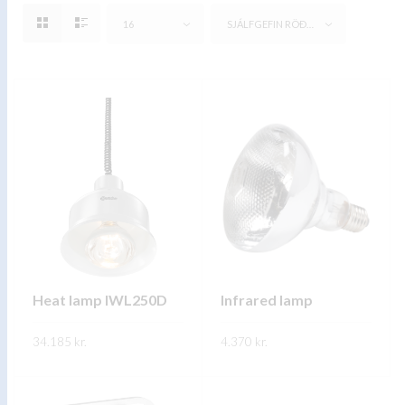
16
SJÁLFGEFIN RÖÐUN
Heat lamp IWL250D
Infrared lamp
34.185
kr.
4.370
kr.
This
This
SKOÐA
SKOÐA
product
product