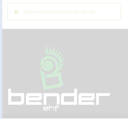
Engin vara fannst sem passar við valið.