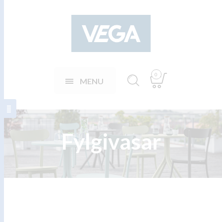
0
MENU
Fylgivasar