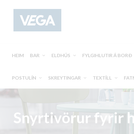
HEIM
BAR
ELDHÚS
FYLGIHLUTIR Á BORÐ
POSTULÍN
SKREYTINGAR
TEXTÍLL
FAT
Snyrtivörur fyrir 