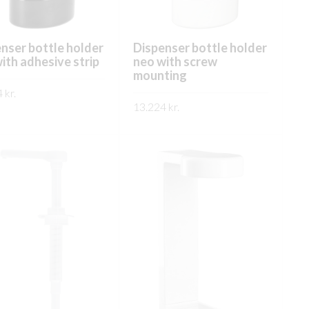
product
page
page
nser bottle holder
Dispenser bottle holder
ith adhesive strip
neo with screw
mounting
4
kr.
13.224
kr.
This
ÐA
This
product
SKOÐA
product
has
has
multiple
multiple
variants.
variants.
The
The
options
options
may
may
be
be
chosen
chosen
on
on
the