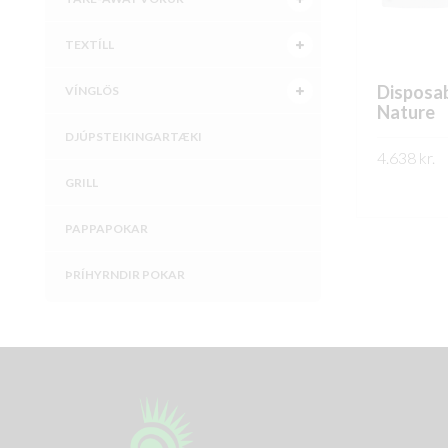
TEXTÍLL
Disposa
VÍNGLÖS
Nature
DJÚPSTEIKINGARTÆKI
4.638
kr.
GRILL
SKOÐA
PAPPAPOKAR
ÞRÍHYRNDIR POKAR