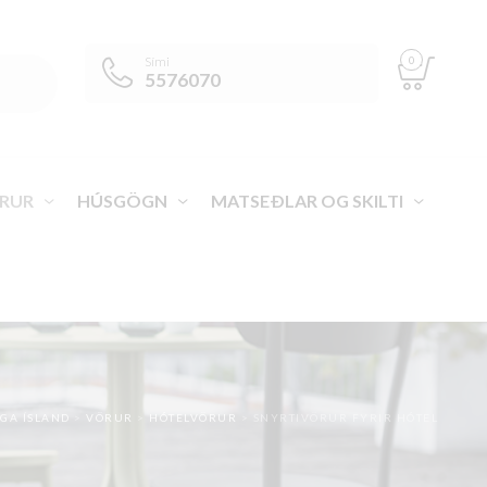
0
Sími
5576070
RUR
HÚSGÖGN
MATSEÐLAR OG SKILTI
GA ÍSLAND
>
VÖRUR
>
HÓTELVÖRUR
>
SNYRTIVÖRUR FYRIR HÓTEL