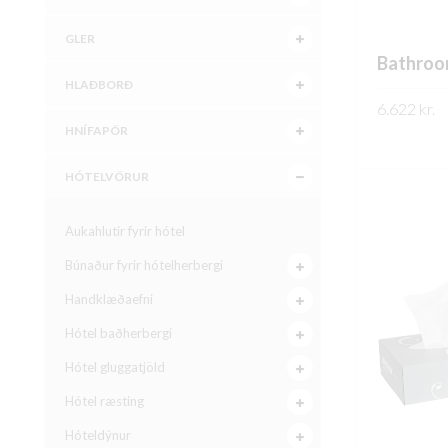
GLER
Bathroom
HLAÐBORÐ
6.622
kr.
HNÍFAPÖR
SKOÐA
HÓTELVÖRUR
Aukahlutir fyrir hótel
Búnaður fyrir hótelherbergi
Handklæðaefni
Hótel baðherbergi
Hótel gluggatjöld
Hótel ræsting
Hóteldýnur