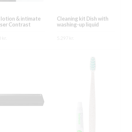
lotion & intimate
Cleaning kit Dish with
ser Contrast
washing-up liquid
0
kr.
5.297
kr.
This
This
ÐA
SKOÐA
product
product
has
has
multiple
multiple
variants.
variants.
The
The
options
options
may
may
be
be
chosen
chosen
on
on
the
the