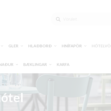
PRODUCTS
SEARCH
GLER
HLAÐBORÐ
HNÍFAPÖR
HÓTELVÖ
NAÐUR
BÆKLINGAR
KARFA
hótel
VE