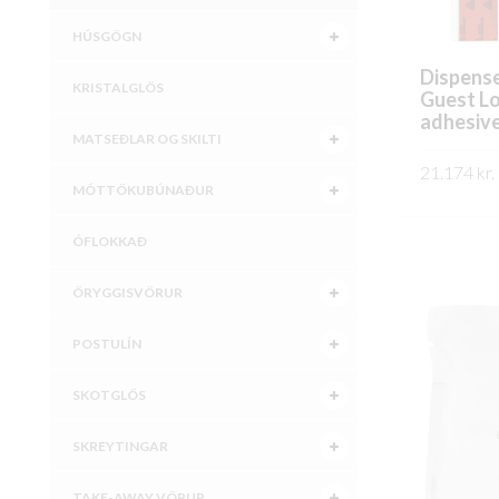
HÚSGÖGN
Dispense
KRISTALGLÖS
Guest Lo
adhesive
MATSEÐLAR OG SKILTI
21.174
kr.
MÓTTÖKUBÚNAÐUR
SKOÐA
ÓFLOKKAÐ
ÖRYGGISVÖRUR
POSTULÍN
SKOTGLÖS
SKREYTINGAR
TAKE-AWAY VÖRUR