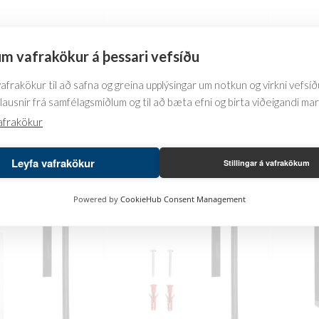
page
page
 tissues
Cosmetics shelf
Cosme
m vafrakökur á þessari vefsíðu
Concept
Tea
frakökur til að safna og greina upplýsingar um notkun og virkni vefsíðu
13.224
kr.
1.455
lausnir frá samfélagsmiðlum og til að bæta efni og birta viðeigandi ma
This
This
product
afrakökur
SKOÐA
SKO
product
has
has
multiple
Leyfa vafrakökur
Stillingar á vafrakökum
multiple
variants.
variants.
The
Powered by
CookieHub Consent Management
The
options
options
may
may
be
be
chosen
chosen
on
on
the
the
product