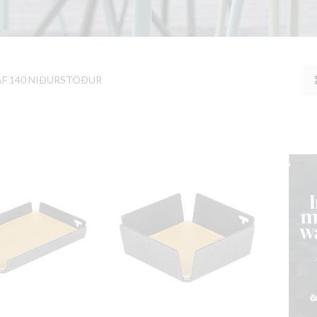
AF 140 NIÐURSTÖÐUR