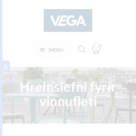
0
MENU
Hreinsiefni fyrir
vinnufleti