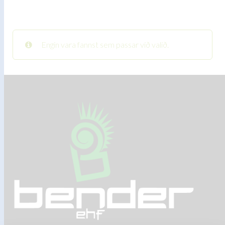
Engin vara fannst sem passar við valið.