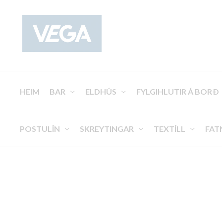
HEIM
BAR
ELDHÚS
FYLGIHLUTIR Á BORÐ
POSTULÍN
SKREYTINGAR
TEXTÍLL
FAT
Töfrasprotar