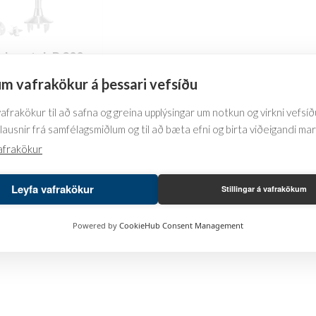
uberstab P 200
m vafrakökur á þessari vefsíðu
frakökur til að safna og greina upplýsingar um notkun og virkni vefsíðu
This
lausnir frá samfélagsmiðlum og til að bæta efni og birta viðeigandi ma
product
afrakökur
has
multiple
Leyfa vafrakökur
Stillingar á vafrakökum
variants.
The
Powered by
CookieHub Consent Management
options
may
be
chosen
on