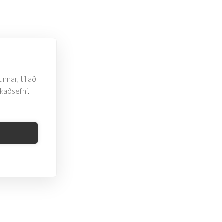
nnar, til að
rkaðsefni.