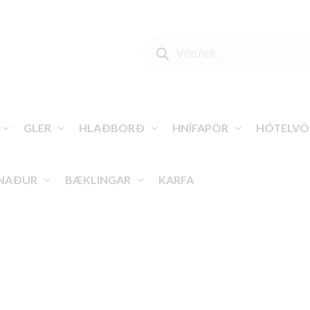
PRODUCTS
SEARCH
GLER
HLAÐBORÐ
HNÍFAPÖR
HÓTELVÖ
NAÐUR
BÆKLINGAR
KARFA