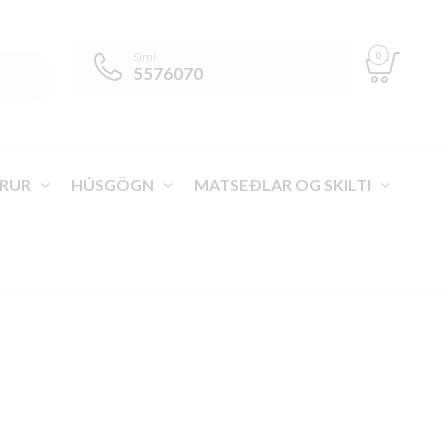
0
Sími
5576070
RUR
HÚSGÖGN
MATSEÐLAR OG SKILTI
VEGA ÍSLAND
>
VÖRUR
>
ELDHÚSTÆKI
>
TÖFRASPROTAR