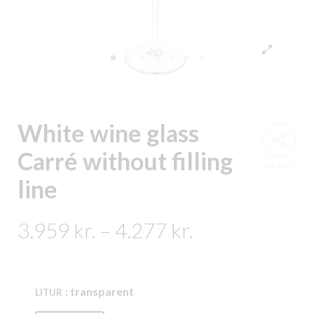
White wine glass
Carré without filling
SHARE
line
Price
3.959
kr.
–
4.277
kr.
range:
3.959 kr.
: transparent
LITUR
through