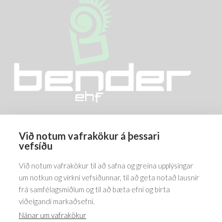
be
be
chosen
chosen
on
on
the
the
product
product
page
page
Við notum vafrakökur á þessari
Barðastaðir 1-5, 112 Reykjavík
vefsíðu
5576070
Við notum vafrakökur til að safna og greina upplýsingar
um notkun og virkni vefsíðunnar, til að geta notað lausnir
frá samfélagsmiðlum og til að bæta efni og birta
viðeigandi markaðsefni.
Nánar um vafrakökur