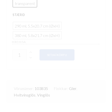
transparent
4.277 kr.
STÆRÐ
290 ml, 5.5x20.7 cm (ØxH)
380 ml, 5.8x21.7 cm (ØxH)
HREINSA
MAGN
SETJA Í KÖRFU
Vörunúmer:
103835
Flokkar:
Gler
,
Hvítvínsglös
,
Vínglös