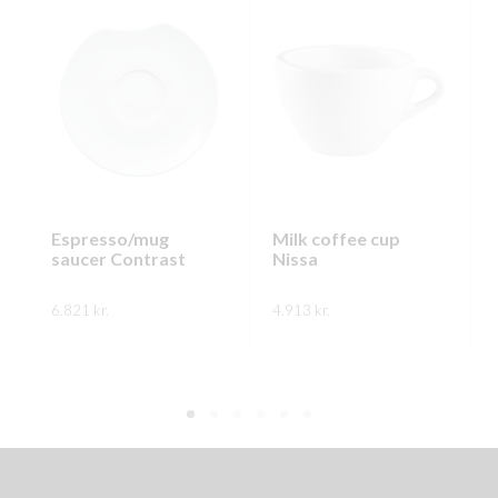
Espresso/mug
Milk coffee cup
saucer Contrast
Nissa
6.821
kr.
4.913
kr.
This
This
SKOÐA
SKOÐA
product
product
has
has
multiple
multiple
variants.
variants.
The
The