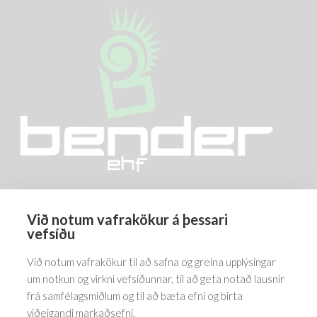
options
options
may
may
be
be
chosen
chosen
on
on
the
the
product
product
page
page
Við notum vafrakökur á þessari
Barðastaðir 1-5, 112 Reykjavík
vefsíðu
5576070
Við notum vafrakökur til að safna og greina upplýsingar
um notkun og virkni vefsíðunnar, til að geta notað lausnir
frá samfélagsmiðlum og til að bæta efni og birta
viðeigandi markaðsefni.