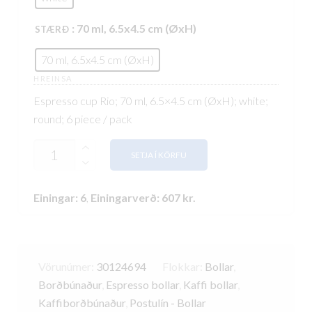
: 70 ml, 6.5x4.5 cm (ØxH)
STÆRÐ
70 ml, 6.5x4.5 cm (ØxH)
HREINSA
Espresso cup Rio; 70 ml, 6.5×4.5 cm (ØxH); white;
round; 6 piece / pack
MAGN
SETJA Í KÖRFU
Einingar: 6
,
Einingarverð:
607
kr.
Vörunúmer:
30124694
Flokkar:
Bollar
,
Borðbúnaður
,
Espresso bollar
,
Kaffi bollar
,
Kaffiborðbúnaður
,
Postulín - Bollar