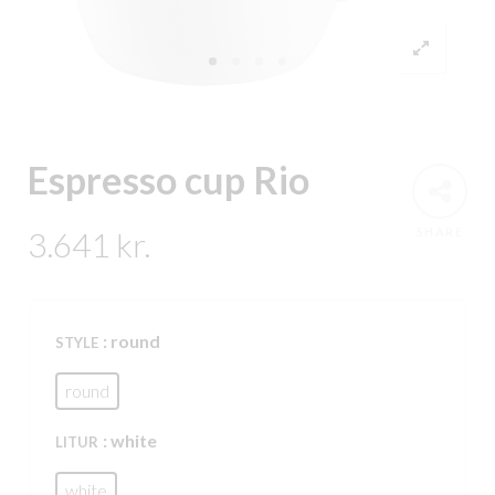
Espresso cup Rio
3.641
kr.
SHARE
: round
STYLE
round
: white
LITUR
white